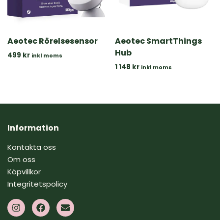
Aeotec Rörelsesensor
Aeotec SmartThings
Hub
499
kr
inkl moms
1 148
kr
inkl moms
Information
Kontakta oss
Om oss
Köpvillkor
Integritetspolicy
I
F
E
n
a
n