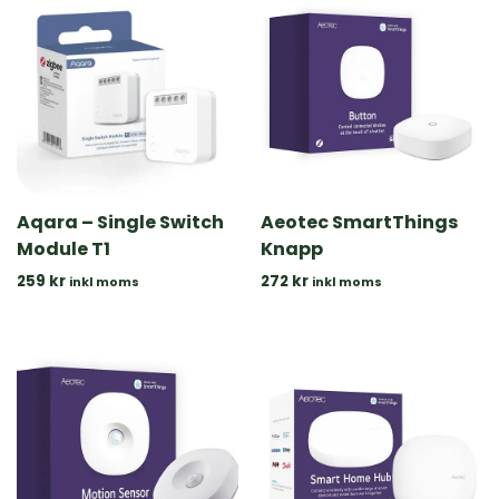
Aqara – Single Switch
Aeotec SmartThings
Module T1
Knapp
259
kr
272
kr
inkl moms
inkl moms