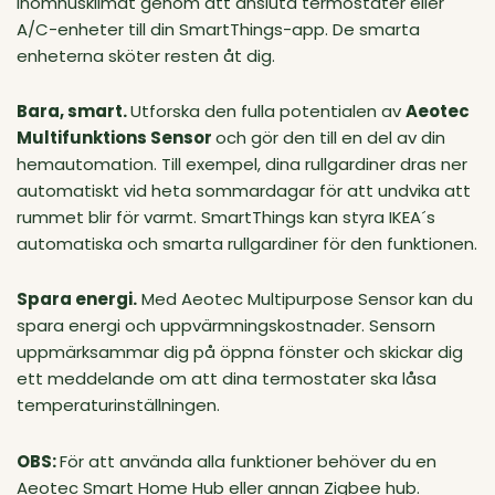
inomhusklimat genom att ansluta termostater eller
A/C-enheter till din SmartThings-app. De smarta
enheterna sköter resten åt dig.
Bara, smart.
Utforska den fulla potentialen av
Aeotec
Multifunktions Sensor
och gör den till en del av din
hemautomation. Till exempel, dina rullgardiner dras ner
automatiskt vid heta sommardagar för att undvika att
rummet blir för varmt. SmartThings kan styra IKEA´s
automatiska och smarta rullgardiner för den funktionen.
Spara energi.
Med Aeotec Multipurpose Sensor kan du
spara energi och uppvärmningskostnader. Sensorn
uppmärksammar dig på öppna fönster och skickar dig
ett meddelande om att dina termostater ska låsa
temperaturinställningen.
OBS:
För att använda alla funktioner behöver du en
Aeotec Smart Home Hub eller annan Zigbee hub.