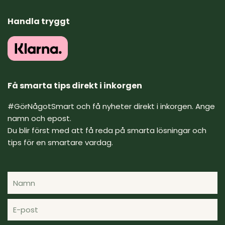
s
c
v
t
e
e
a
b
l
Handla tryggt
g
o
o
r
o
p
a
k
e
m
Få smarta tips direkt i inkorgen
#GörNågotSmart och få nyheter direkt i inkorgen. Ange
namn och epost.
Du blir först med att få reda på smarta lösningar och
tips för en smartare vardag.
Namn
E-
post